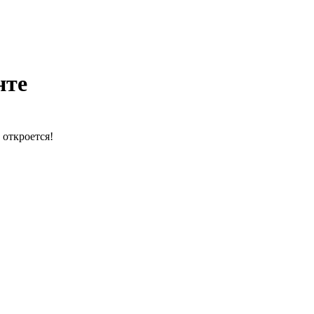
нте
 откроется!