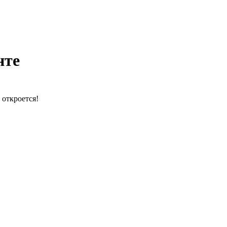
нте
 откроется!