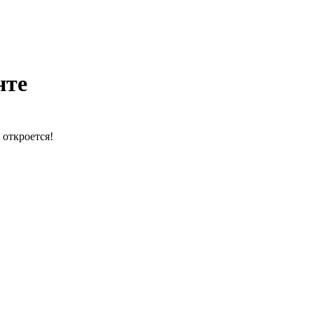
нте
 откроется!