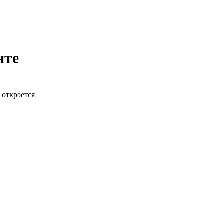
нте
 откроется!