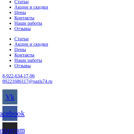
Статьи
Акции и скидки
Цены
Контакты
Наши работы
Отзывы
Статьи
Акции и скидки
Цены
Контакты
Наши работы
Отзывы
8-922-634-17-96
89221686117@oazis74.ru
gates of olympus
Vk
acebook
nstagram