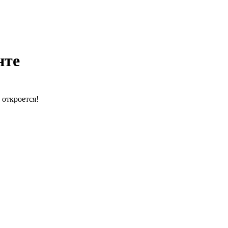
нте
 откроется!