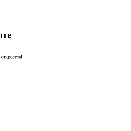
нте
 откроется!